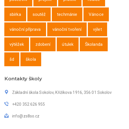
sbírka
soutěž
techmánie
Vánoce
vánoční příprava
vánoční tvoření
výlet
výtěžek
zdobení
útulek
Školanda
šd
škola
Kontakty školy
Základní škola Sokolov, Křižíkova 1916, 356 01 Sokolov
+420 352 626 955
info@zs8so.cz