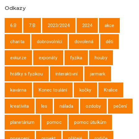
Odkazy
6.B
7.B
2023/2024
2024
akce
charita
dobrovolníci
dovolená
děti
exkurze
exponáty
fyzika
houby
hrátky s fyzikou
interaktivní
jarmark
kavárna
Konec toulání
kočky
Kralice
kreativita
les
nálada
ozdoby
pečení
planetárium
pomoc
pomoc útulkům
posezení
projekt
přátelé
rodiče