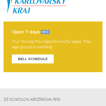
Open 7 days
INFO
Our Young Pre classroom is for ages. This
age group is working
BELL SCHEDULE
ZŠ SOKOLOV, KŘIŽÍKOVA 1916