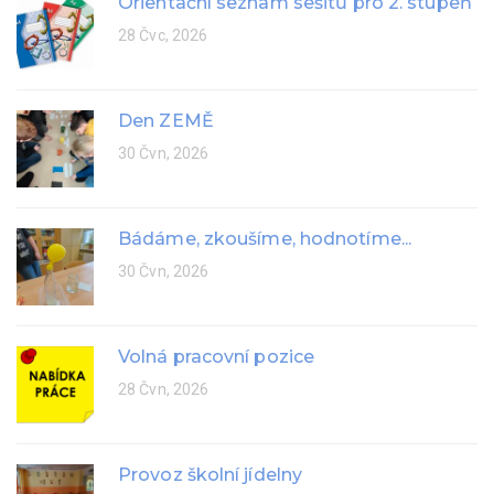
Orientační seznam sešitů pro 2. stupeň
28 Čvc, 2026
Den ZEMĚ
30 Čvn, 2026
Bádáme, zkoušíme, hodnotíme...
30 Čvn, 2026
Volná pracovní pozice
28 Čvn, 2026
Provoz školní jídelny