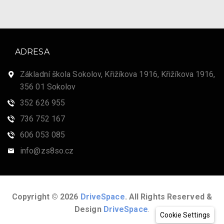
ADRESA
Základní škola Sokolov, Křižíkova 1916, Křižíkova 1916,
356 01 Sokolov
352 626 955
736 752 167
606 053 085
info@zs8so.cz
Copyright © 2026
DriveSpace
. All Rights Reserved &
Design
DriveSpace
.
Cookie Settings