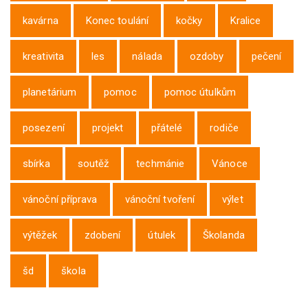
kavárna
Konec toulání
kočky
Kralice
kreativita
les
nálada
ozdoby
pečení
planetárium
pomoc
pomoc útulkům
posezení
projekt
přátelé
rodiče
sbírka
soutěž
techmánie
Vánoce
vánoční příprava
vánoční tvoření
výlet
výtěžek
zdobení
útulek
Školanda
šd
škola