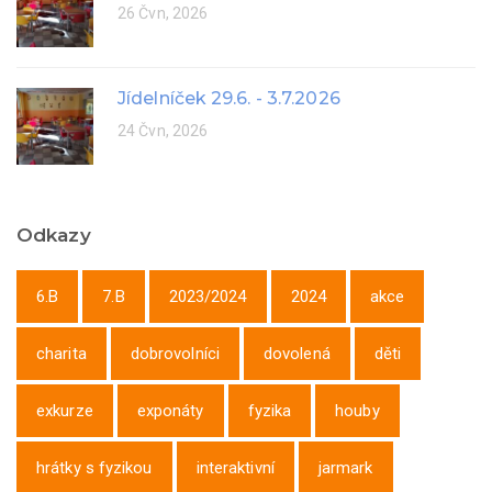
26 Čvn, 2026
Jídelníček 29.6. - 3.7.2026
24 Čvn, 2026
Odkazy
6.B
7.B
2023/2024
2024
akce
charita
dobrovolníci
dovolená
děti
exkurze
exponáty
fyzika
houby
hrátky s fyzikou
interaktivní
jarmark