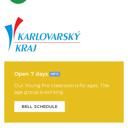
Open 7 days
INFO
Our Young Pre classroom is for ages. This
age group is working
BELL SCHEDULE