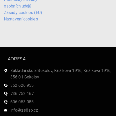
osobních údajů
Zásady cookies (EU)
Nastavení cookies
ADRESA
Základní škola Sokolov, Křižíkova 1916, Křižíkova 1916,
356 01 Sokolov
352 626 955
736 752 167
606 053 085
info@zs8so.cz