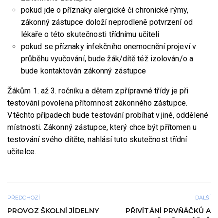
pokud jde o příznaky alergické či chronické rýmy,
zákonný zástupce doloží neprodleně potvrzení od
lékaře o této skutečnosti třídnímu učiteli
pokud se příznaky infekčního onemocnění projeví v
průběhu vyučování, bude žák/dítě též izolován/o a
bude kontaktován zákonný zástupce
Žákům 1. až 3. ročníku a dětem z přípravné třídy je při
testování povolena přítomnost zákonného zástupce.
V těchto případech bude testování probíhat v jiné, oddělené
místnosti. Zákonný zástupce, který chce být přítomen u
testování svého dítěte, nahlásí tuto skutečnost třídní
učitelce.
PŘEDCHOZÍ
DALŠÍ
PROVOZ ŠKOLNÍ JÍDELNY
PŘIVÍTÁNÍ PRVŇÁČKŮ A