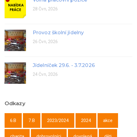
28 Čvn, 2026
Provoz školní jídelny
26 Čvn, 2026
Jídelníček 29.6. - 3.7.2026
24 Čvn, 2026
Odkazy
6.B
7.B
2023/2024
2024
akce
charita
dobrovolníci
dovolená
děti