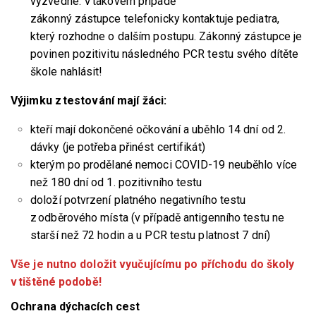
vyzvedne. V takovém případě
zákonný zástupce telefonicky kontaktuje pediatra,
který rozhodne o dalším postupu. Zákonný zástupce je
povinen pozitivitu následného PCR testu svého dítěte
škole nahlásit!
Výjimku z testování mají žáci:
kteří mají dokončené očkování a uběhlo 14 dní od 2.
dávky (je potřeba přinést certifikát)
kterým po prodělané nemoci COVID-19 neuběhlo více
než 180 dní od 1. pozitivního testu
doloží potvrzení platného negativního testu
z odběrového místa (v případě antigenního testu ne
starší než 72 hodin a u PCR testu platnost 7 dní)
Vše je nutno doložit vyučujícímu po příchodu do školy
v tištěné podobě!
Ochrana dýchacích cest