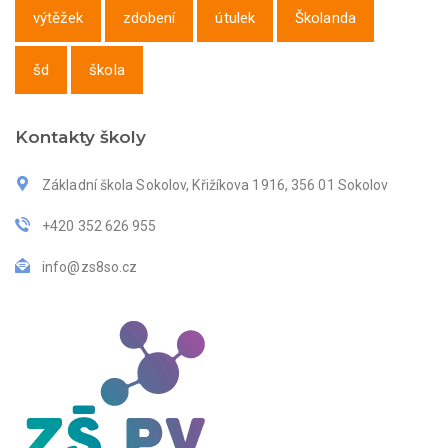
výtěžek
zdobení
útulek
Školanda
šd
škola
Kontakty školy
Základní škola Sokolov, Křižíkova 1916, 356 01 Sokolov
+420 352 626 955
info@zs8so.cz