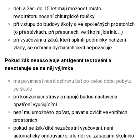
děti a žáci do 15 let mají možnost místo
respirátoru nošení chirurgické roušky
při vstupu do budovy školy a ve společných prostorách
(o přestávkách, při přesunech, ve školní jídelně, …)
při vyučování u žáků, kteří splnili podmínky nařízení
vlády, se ochrana dýchacích cest nepožaduje
Pokud žák neabsolvuje antigenní testování a
nevztahuje se na něj výjimka
má povinnost nosit ochranu úst po celou dobu pobytu
ve škole
při konzumaci stravy a nápojů budou nastavena
opatření vyučujícími
není mu umožněno zpívat, plavat a cvičit ve vnitřních
prostorách
pokud se žák/dítě nezúčastní vyučování, není
automaticky omlouván/o, ale řídí se zásadami školního