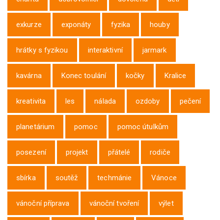
exkurze
exponáty
fyzika
houby
hrátky s fyzikou
interaktivní
jarmark
kavárna
Konec toulání
kočky
Kralice
kreativita
les
nálada
ozdoby
pečení
planetárium
pomoc
pomoc útulkům
posezení
projekt
přátelé
rodiče
sbírka
soutěž
techmánie
Vánoce
vánoční příprava
vánoční tvoření
výlet