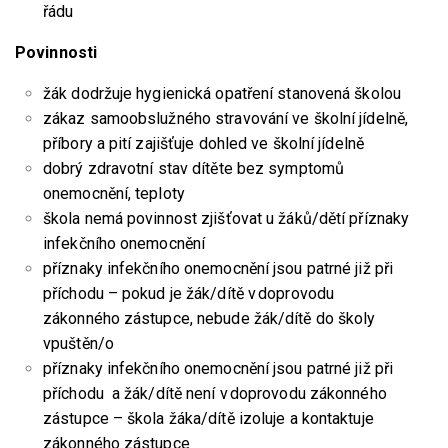
řádu
Povinnosti
žák dodržuje hygienická opatření stanovená školou
zákaz samoobslužného stravování ve školní jídelně,
příbory a pití zajišťuje dohled ve školní jídelně
dobrý zdravotní stav dítěte bez symptomů
onemocnění, teploty
škola nemá povinnost zjišťovat u žáků/dětí příznaky
infekčního onemocnění
příznaky infekčního onemocnění jsou patrné již při
příchodu – pokud je žák/dítě v doprovodu
zákonného zástupce, nebude žák/dítě do školy
vpuštěn/o
příznaky infekčního onemocnění jsou patrné již při
příchodu a žák/dítě není v doprovodu zákonného
zástupce – škola žáka/dítě izoluje a kontaktuje
zákonného zástupce