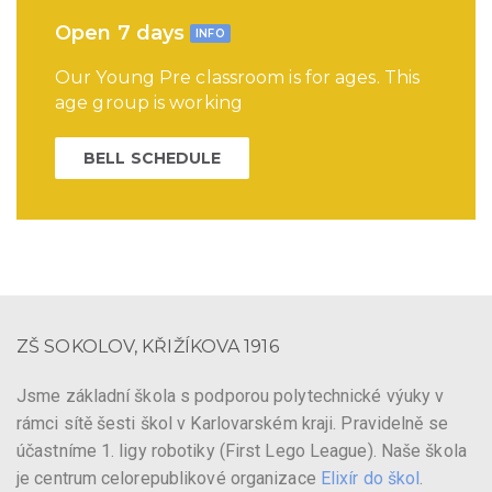
Open 7 days
INFO
Our Young Pre classroom is for ages. This
age group is working
BELL SCHEDULE
ZŠ SOKOLOV, KŘIŽÍKOVA 1916
Jsme základní škola s podporou polytechnické výuky v
rámci sítě šesti škol v Karlovarském kraji. Pravidelně se
účastníme 1. ligy robotiky (First Lego League). Naše škola
je centrum celorepublikové organizace
Elixír do škol
.