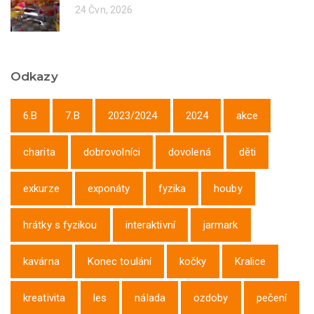
24 Čvn, 2026
Odkazy
6.B
7.B
2023/2024
2024
akce
charita
dobrovolníci
dovolená
děti
exkurze
exponáty
fyzika
houby
hrátky s fyzikou
interaktivní
jarmark
kavárna
Konec toulání
kočky
Kralice
kreativita
les
nálada
ozdoby
pečení