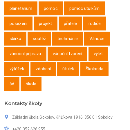
planetárium
pomoc
pomoc útulkům
posezení
projekt
přátelé
rodiče
sbírka
soutěž
techmánie
Vánoce
vánoční příprava
vánoční tvoření
výlet
výtěžek
zdobení
útulek
Školanda
šd
škola
Kontakty školy
Základní škola Sokolov, Křižíkova 1916, 356 01 Sokolov
+420 352 626 955