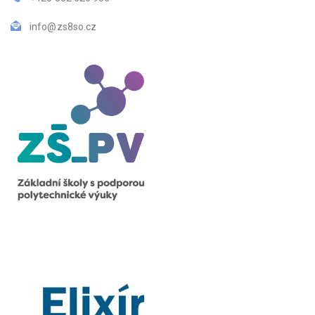
info@zs8so.cz