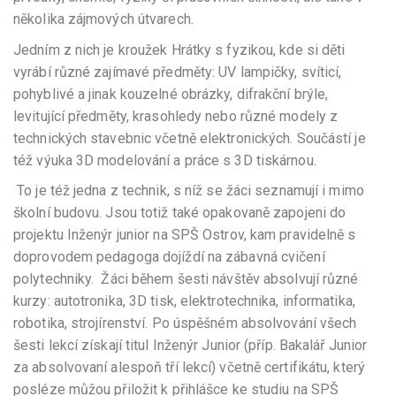
několika zájmových útvarech.
Jedním z nich je kroužek Hrátky s fyzikou, kde si děti
vyrábí různé zajímavé předměty: UV lampičky, svíticí,
pohyblivé a jinak kouzelné obrázky, difrakční brýle,
levitující předměty, krasohledy nebo různé modely z
technických stavebnic včetně elektronických. Součástí je
též výuka 3D modelování a práce s 3D tiskárnou.
To je též jedna z technik, s níž se žáci seznamují i mimo
školní budovu. Jsou totiž také opakovaně zapojeni do
projektu Inženýr junior na SPŠ Ostrov, kam pravidelně s
doprovodem pedagoga dojíždí na zábavná cvičení
polytechniky. Žáci během šesti návštěv absolvují různé
kurzy: autotronika, 3D tisk, elektrotechnika, informatika,
robotika, strojírenství. Po úspěšném absolvování všech
šesti lekcí získají titul Inženýr Junior (příp. Bakalář Junior
za absolvovaní alespoň tří lekcí) včetně certifikátu, který
posléze můžou přiložit k přihlášce ke studiu na SPŠ