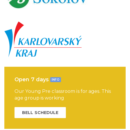
Open 7 days
INFO
Our Young Pre classroom is for ages. This
age group is working
BELL SCHEDULE