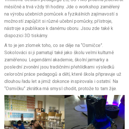
měsíčně a trvá vždy tři hodiny. Jde o workshop zaměřený
na výrobu učebních pomůcek a fyzikálních zajímavostí s
možností zapůjčit si různé učební pomůcky, přístroje,
nástroje a publikace k danému oboru. Jsou zde také k
dispozici 3D tiskárny.
A to je jen zlomek toho, co se děje na “Osmičce”.
Sokolováci si ji pamatují také jako školu velmi kulturně
zaměřenou. Legendární akademie, školní jarmarky a
poslední zvonění jsou tradičními přehlídkami výsledků
celoroční práce pedagogů a dětí, které škola připravuje už
dlouhou řadu let a jimiž dokonce inspirovala i ostatní. Na
“Osmičku” zkrátka má smysl chodit, protože to tam žije.