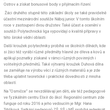
Ostrov a získat bonusové body v přijímacím řízení.
Žáci druhého stupně této základní školy se také pravidelně
účastní mezinárodní soutěže Náboj junior. V tomto školním
roce v zastoupení dvou družstev. Také účast a ocenění v
soutěži Polytechnická liga vypovídají o kvalitě přípravy v
této široké vědní oblasti.
Další kroužek polytechniky probíhá ve školních dílnách, kde
si žáci též vyrábí různé předměty hlavně ze dřeva a kovů a
aplikují poznatky získané v rámci různých povinných i
volitelných předmětů. Také výtvarný kroužek Duhová dílna
se zaměřuje na výrobu věcí z různých materiálů a je zde
třeba uplatnit teoretické i praktické dovednosti z mnoha
oblastí.
Na “Osmičce” se nevzdělávají jen děti, ale též pedagogové
ve fyzikálním centru Elixír do škol. Regionální centrum zde
funguje od roku 2016 a jeho vedoucím je Mgr. Hana
Trhlíková. Setkání pedagogů ZŠ, SŠ i MŠ probíhá jedenkrát