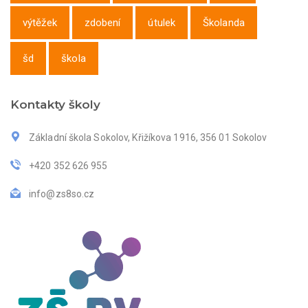
výtěžek
zdobení
útulek
Školanda
šd
škola
Kontakty školy
Základní škola Sokolov, Křižíkova 1916, 356 01 Sokolov
+420 352 626 955
info@zs8so.cz