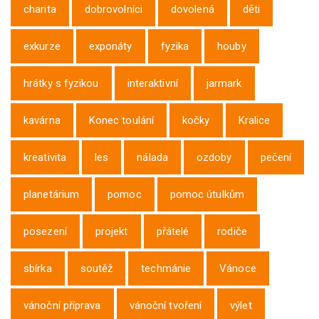
charita
dobrovolníci
dovolená
děti
exkurze
exponáty
fyzika
houby
hrátky s fyzikou
interaktivní
jarmark
kavárna
Konec toulání
kočky
Kralice
kreativita
les
nálada
ozdoby
pečení
planetárium
pomoc
pomoc útulkům
posezení
projekt
přátelé
rodiče
sbírka
soutěž
techmánie
Vánoce
vánoční příprava
vánoční tvoření
výlet