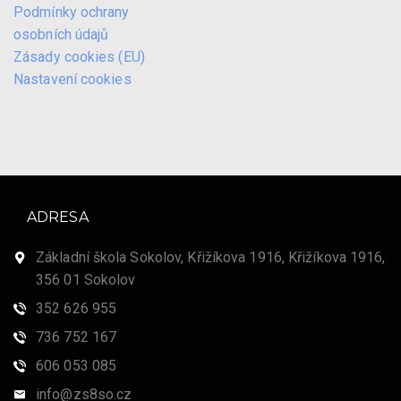
Podmínky ochrany
osobních údajů
Zásady cookies (EU)
Nastavení cookies
ADRESA
Základní škola Sokolov, Křižíkova 1916, Křižíkova 1916,
356 01 Sokolov
352 626 955
736 752 167
606 053 085
info@zs8so.cz