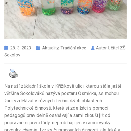
28. 3. 2023
Aktuality
,
Tradiční akce
Autor
Učitel ZŠ
Sokolov
Na naší základní škole v Křižíkově ulici, kterou stále ještě
většina Sokolováků nazývá postaru Osmička, se mohou
žáci vzdělávat v různých technických oblastech.
Polytechnické činnosti, které si zde žáci s pomocí
pedagogů pravidelně osahávají a sami zkouší již od
přípravné či první třídy, neprobíhají jen v rámci výuky
prvouky, chemie, fyziky či pracovních činností, ale také v