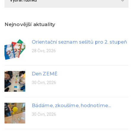
rok
Nejnovější aktuality
Orientační seznam sešitů pro 2. stupeň
28 Čvc, 2026
Den ZEMĚ
30 Čvn, 2026
Bádáme, zkoušíme, hodnotíme...
30 Čvn, 2026